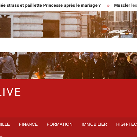
trass et paillette Princesse après le mariage ?
Muscler les g
LIVE
ILLE
FINANCE
FORMATION
IMMOBILIER
HIGH-TE