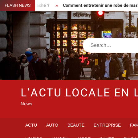
Skip
faire ou piège caché ?
FLASH NEWS
Comment entretenir une robe de mariée s
to
content
Search
L’ACTU LOCALE EN 
News
ACTU
AUTO
BEAUTÉ
ENTREPRISE
FAM