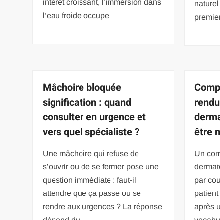
intérêt croissant, l’immersion dans
naturel
l’eau froide occupe
premier
Mâchoire bloquée
Comp
signification : quand
rendu
consulter en urgence et
derma
vers quel spécialiste ?
être 
Une mâchoire qui refuse de
Un com
s’ouvrir ou de se fermer pose une
dermat
question immédiate : faut-il
par cou
attendre que ça passe ou se
patient
rendre aux urgences ? La réponse
après u
dépend du
vocabul