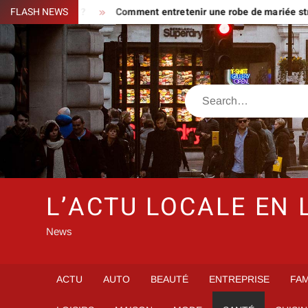
Skip
ge caché ?
FLASH NEWS
Comment entretenir une robe de mariée strass et pa
to
content
Search
L’ACTU LOCALE EN 
News
ACTU
AUTO
BEAUTÉ
ENTREPRISE
FAM