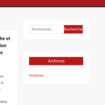
Rechercher :
he et
sion
te
Archives
e
Archives
on
 à
:
tress