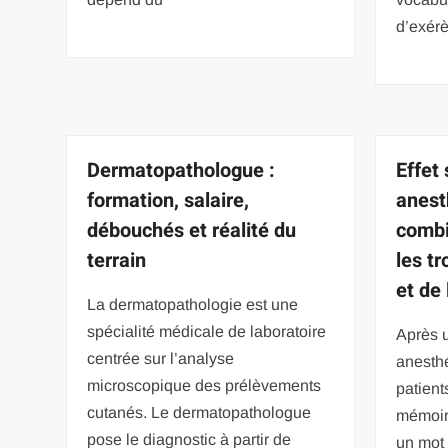
d’exérè
Dermatopathologue :
Effet
formation, salaire,
anest
débouchés et réalité du
combi
terrain
les t
et de
La dermatopathologie est une
spécialité médicale de laboratoire
Après 
centrée sur l’analyse
anesth
microscopique des prélèvements
patient
cutanés. Le dermatopathologue
mémoir
pose le diagnostic à partir de
un mot 