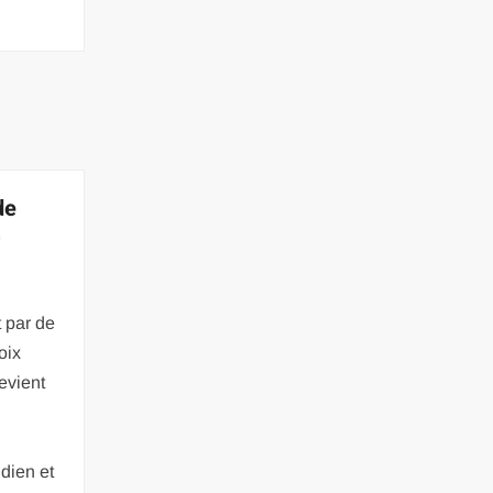
de
r
 par de
oix
evient
idien et