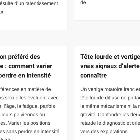
de
résulte d’un ralentissement
ur
ion préféré des
Tête lourde et vertige
 : comment varier
vrais signaux d’alerte
perdre en intensité
connaître
éférences en matière de
Un vertige rotatoire franc e
ns sexuelles évoluent avec
tête lourde diffuse ne parta
, l’âge, la fatigue, parfois
le même mécanisme ni la
uleurs pelviennes ou
gravité. Confondre les deu
es. Varier les positions
retarde le diagnostic et ori
es sans perdre en intensité
vers des explorations
de de