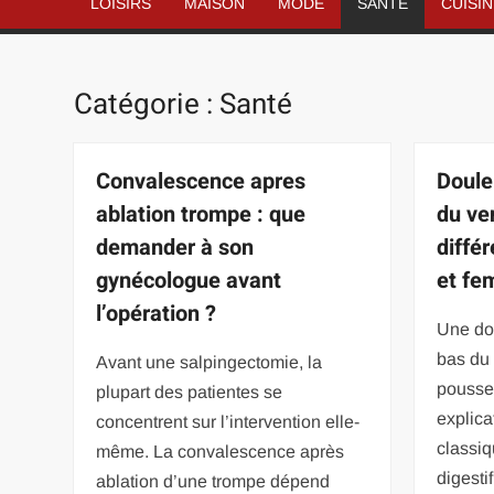
LOISIRS
MAISON
MODE
SANTÉ
CUISI
Catégorie :
Santé
Convalescence apres
Doule
ablation trompe : que
du ve
demander à son
diffé
gynécologue avant
et fe
l’opération ?
Une do
bas du 
Avant une salpingectomie, la
pousse
plupart des patientes se
explica
concentrent sur l’intervention elle-
classiq
même. La convalescence après
digestif
ablation d’une trompe dépend