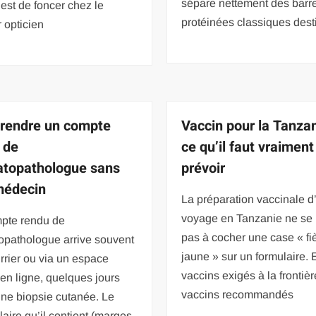
sépare nettement des barr
 est de foncer chez le
protéinées classiques des
 opticien
rendre un compte
Vaccin pour la Tanzan
 de
ce qu’il faut vraiment
topathologue sans
prévoir
médecin
La préparation vaccinale d
voyage en Tanzanie ne se
pte rendu de
pas à cocher une case « fi
opathologue arrive souvent
jaune » sur un formulaire. 
rrier ou via un espace
vaccins exigés à la frontièr
 en ligne, quelques jours
vaccins recommandés
ne biopsie cutanée. Le
aire qu’il contient (marges