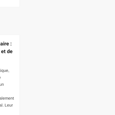
aire :
 et de
tique,
e
 un
calement
l. Leur