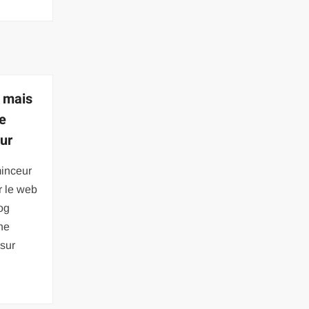
e mais
se
eur
minceur
r le web
og
ne
 sur