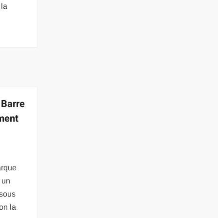
 la
 Barre
iment
arque
 un
 sous
ion la