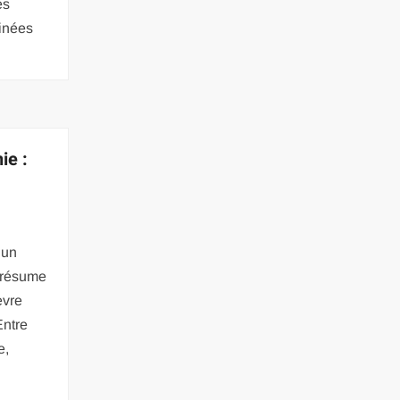
es
tinées
ie :
’un
 résume
èvre
Entre
e,