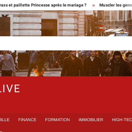
illette Princesse après le mariage ?
Muscler les genoux : renf
LIVE
ILLE
FINANCE
FORMATION
IMMOBILIER
HIGH-TE