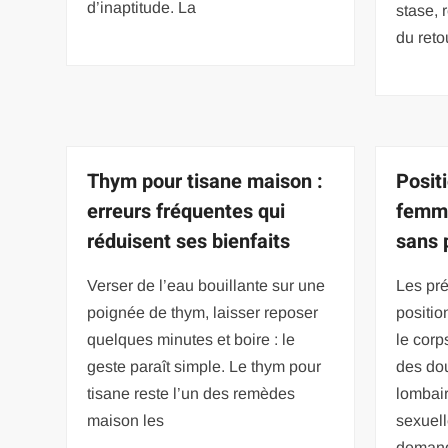
d’inaptitude. La
stase, 
du reto
Thym pour tisane maison :
Posit
erreurs fréquentes qui
femme
réduisent ses bienfaits
sans 
Verser de l’eau bouillante sur une
Les pr
poignée de thym, laisser reposer
positio
quelques minutes et boire : le
le corps
geste paraît simple. Le thym pour
des do
tisane reste l’un des remèdes
lombair
maison les
sexuell
deman