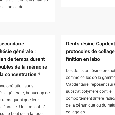
se, indice de
 secondaire
Dents résine Capdent
hésie générale :
protocoles de collage
en de temps durent
finition en labo
roubles de la mémoire
Les dents en résine prothé
 la concentration ?
comme celles de la gamm
Capdentaire, reposent sur
une opération sous
substrat polymère dont le
ésie générale, beaucoup de
comportement diffère radi
s remarquent que leur
de la céramique ou du méta
e flanche. Un nom oublié,
collage en
sur le bout de la langue,