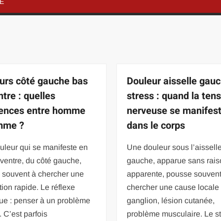
NE
urs côté gauche bas
Douleur aisselle gauc
ntre : quelles
stress : quand la ten
rences entre homme
nerveuse se manifes
mme ?
dans le corps
uleur qui se manifeste en
Une douleur sous l’aissell
ventre, du côté gauche,
gauche, apparue sans rais
 souvent à chercher une
apparente, pousse souvent
tion rapide. Le réflexe
chercher une cause locale 
ue : penser à un problème
ganglion, lésion cutanée,
. C’est parfois
problème musculaire. Le s