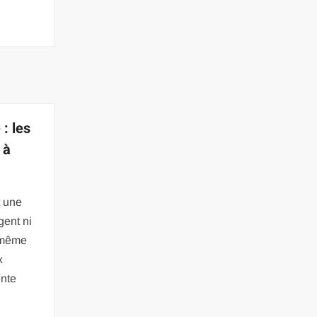
 : les
 à
t une
gent ni
 même
x
ente