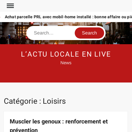
Skip
to
chat parcelle PRL avec mobil-home installé : bonne affaire ou piège
content
Search
L’ACTU LOCALE EN LIVE
News
Catégorie :
Loisirs
Muscler les genoux : renforcement et
prévention