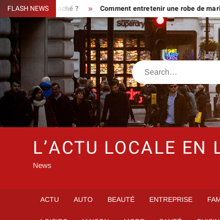
Skip
faire ou piège caché ?
FLASH NEWS
Comment entretenir une robe de mariée s
to
content
Search
L’ACTU LOCALE EN 
News
ACTU
AUTO
BEAUTÉ
ENTREPRISE
FAM