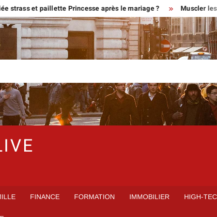
trass et paillette Princesse après le mariage ?
Muscler les g
LIVE
ILLE
FINANCE
FORMATION
IMMOBILIER
HIGH-TE