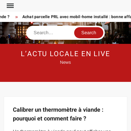
Skip
to
nde ?
Achat parcelle PRL avec mobil-home installé : bonne affa
content
Search
L’ACTU LOCALE EN LIVE
News
Calibrer un thermomètre à viande :
pourquoi et comment faire ?