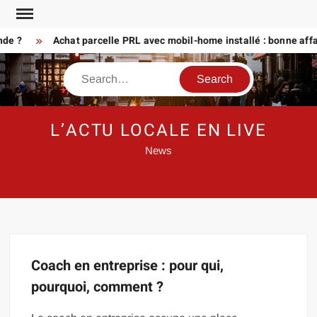
Skip
to
nde ?
Achat parcelle PRL avec mobil-home installé : bonne affa
content
Search
L’ACTU LOCALE EN LIVE
News
Coach en entreprise : pour qui,
pourquoi, comment ?