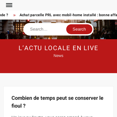
Skip
to
nde ?
Achat parcelle PRL avec mobil-home installé : bonne affa
content
Search
L’ACTU LOCALE EN LIVE
News
Combien de temps peut se conserver le
fioul ?