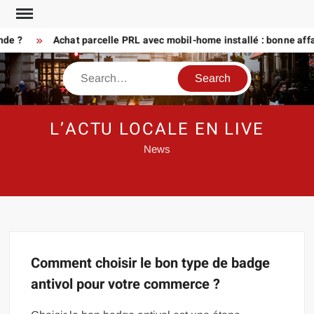
Skip
to
nde ?
Achat parcelle PRL avec mobil-home installé : bonne affa
content
Search
L’ACTU LOCALE EN LIVE
News
Comment choisir le bon type de badge
antivol pour votre commerce ?