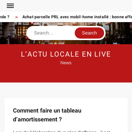
Skip
to
nde ?
Achat parcelle PRL avec mobil-home installé : bonne affa
content
Search
L’ACTU LOCALE EN LIVE
News
Comment faire un tableau
d’amortissement ?