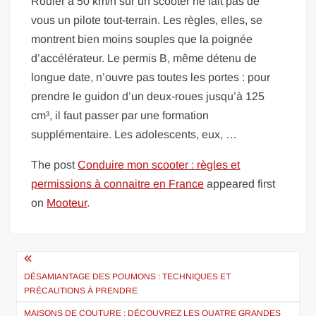
Rouler à 50 km/h sur un scooter ne fait pas de
vous un pilote tout-terrain. Les règles, elles, se
montrent bien moins souples que la poignée
d’accélérateur. Le permis B, même détenu de
longue date, n’ouvre pas toutes les portes : pour
prendre le guidon d’un deux-roues jusqu’à 125
cm³, il faut passer par une formation
supplémentaire. Les adolescents, eux, …
The post
Conduire mon scooter : règles et
permissions à connaitre en France
appeared first
on
Mooteur
.
Navigation
de
DÉSAMIANTAGE DES POUMONS : TECHNIQUES ET
PRÉCAUTIONS À PRENDRE
l’article
MAISONS DE COUTURE : DÉCOUVREZ LES QUATRE GRANDES