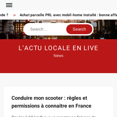
Skip
to
nde ?
Achat parcelle PRL avec mobil-home installé : bonne affa
content
Search
L’ACTU LOCALE EN LIVE
News
Conduire mon scooter : règles et
permissions à connaitre en France