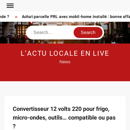
Skip
to
nde ?
Achat parcelle PRL avec mobil-home installé : bonne affa
content
Search
L’ACTU LOCALE EN LIVE
News
Convertisseur 12 volts 220 pour frigo,
micro-ondes, outils… compatible ou pas
?