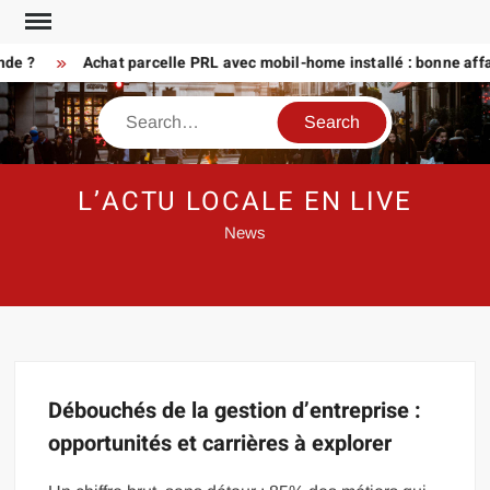
Skip
to
nde ?
Achat parcelle PRL avec mobil-home installé : bonne affa
content
Search
L’ACTU LOCALE EN LIVE
News
Débouchés de la gestion d’entreprise :
opportunités et carrières à explorer