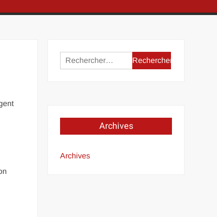
Rechercher :
a
gent
Archives
Archives
on