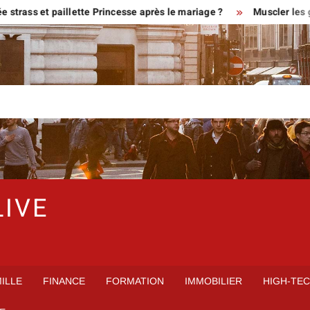
rass et paillette Princesse après le mariage ?
Muscler les gen
LIVE
ILLE
FINANCE
FORMATION
IMMOBILIER
HIGH-TE