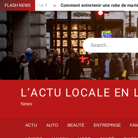
Skip
ire ou piège caché ?
FLASH NEWS
Comment entretenir une robe de mariée st
to
content
Search
L’ACTU LOCALE EN 
News
ACTU
AUTO
BEAUTÉ
ENTREPRISE
FAM