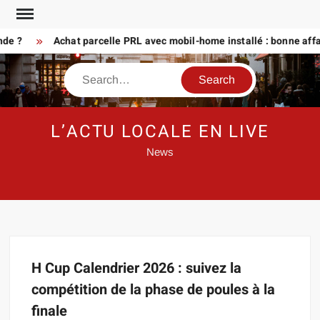
Skip
to
nde ?
Achat parcelle PRL avec mobil-home installé : bonne affa
content
Search
L’ACTU LOCALE EN LIVE
News
H Cup Calendrier 2026 : suivez la
compétition de la phase de poules à la
finale