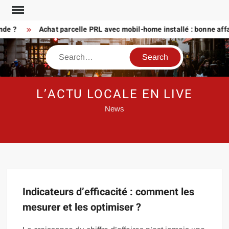
Skip
to
nde ?
Achat parcelle PRL avec mobil-home installé : bonne affa
content
Search
L’ACTU LOCALE EN LIVE
News
Indicateurs d’efficacité : comment les
mesurer et les optimiser ?