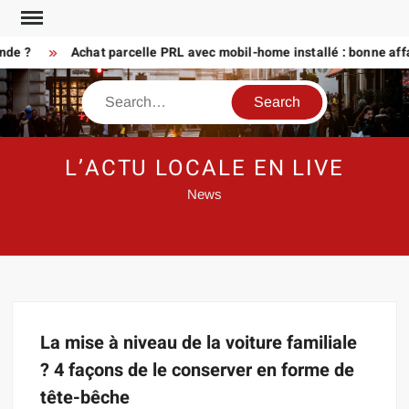
Skip
to
nde ?
Achat parcelle PRL avec mobil-home installé : bonne affa
content
Search
L’ACTU LOCALE EN LIVE
News
La mise à niveau de la voiture familiale
? 4 façons de le conserver en forme de
tête-bêche