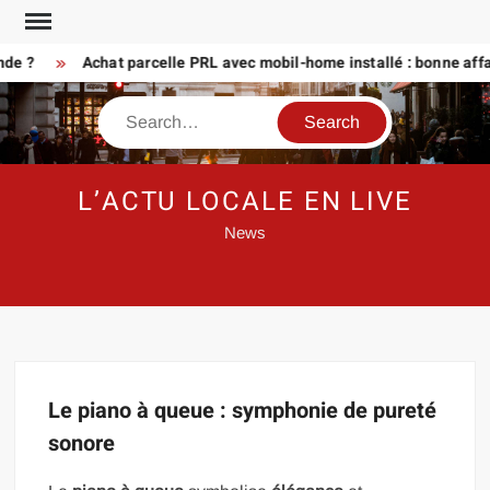
Skip
to
nde ?
Achat parcelle PRL avec mobil-home installé : bonne affa
content
Search
L’ACTU LOCALE EN LIVE
News
Le piano à queue : symphonie de pureté
sonore