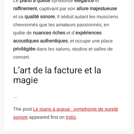
Le
piano à queue
symbolise
élégance
et
raffinement
, captivant par son
allure majestueuse
et sa
qualité sonore
. Il séduit autant les musiciens
chevronnés que les amateurs passionnés, en
quête de
nuances riches
et d’
expériences
acoustiques authentiques
, et occupe une place
privilégiée
dans les salons, studios et salles de
concert.
L’art de la facture et la
magie
…
The post
Le piano à queue : symphonie de pureté
sonore
appeared first on
Indiz
.