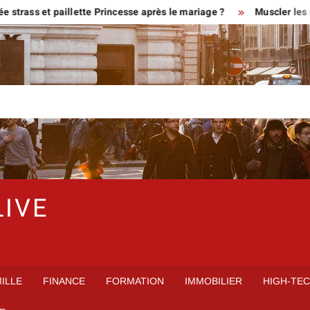
rass et paillette Princesse après le mariage ?
Muscler les ge
LIVE
ILLE
FINANCE
FORMATION
IMMOBILIER
HIGH-TE