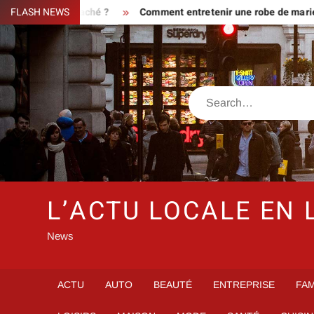
Skip
aire ou piège caché ?
FLASH NEWS
Comment entretenir une robe de mariée st
to
content
Search
L’ACTU LOCALE EN 
News
ACTU
AUTO
BEAUTÉ
ENTREPRISE
FAM