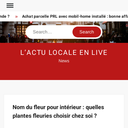
Skip
to
nde ?
Achat parcelle PRL avec mobil-home installé : bonne affa
content
Search
L’ACTU LOCALE EN LIVE
News
Nom du fleur pour intérieur : quelles
plantes fleuries choisir chez soi ?