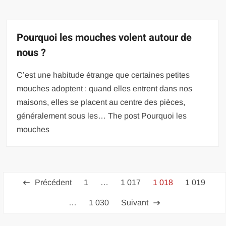
Pourquoi les mouches volent autour de
nous ?
C’est une habitude étrange que certaines petites
mouches adoptent : quand elles entrent dans nos
maisons, elles se placent au centre des pièces,
généralement sous les… The post Pourquoi les
mouches
Pagination
Précédent
1
…
1 017
1 018
1 019
des
…
1 030
Suivant
publications