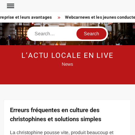
Skip
to
ise et leurs avantages
Webcarnews et les jeunes conducteurs :
content
Search
L’ACTU LOCALE EN LIVE
News
Erreurs fréquentes en culture des
christophines et solutions simples
La christophine pousse vite, produit beaucoup et