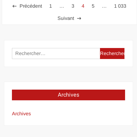
Pagination
Précédent
1
…
3
4
5
…
1 033
des
Suivant
publications
Rechercher :
Archives
Archives