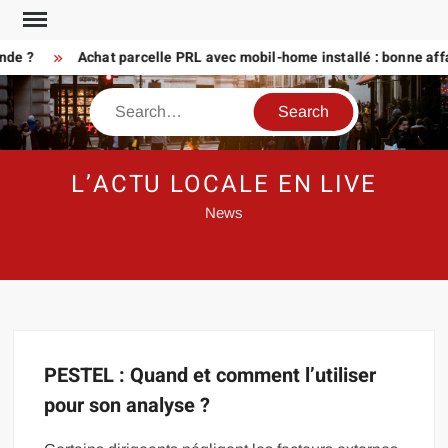
Skip
to
nde ?
Achat parcelle PRL avec mobil-home installé : bonne affa
content
Search
L’ACTU LOCALE EN LIVE
News
PESTEL : Quand et comment l’utiliser
pour son analyse ?