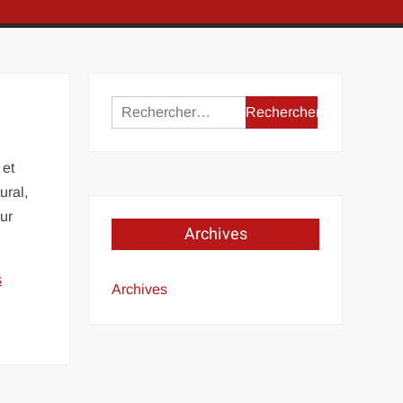
Rechercher :
 et
ural,
our
Archives
s
Archives