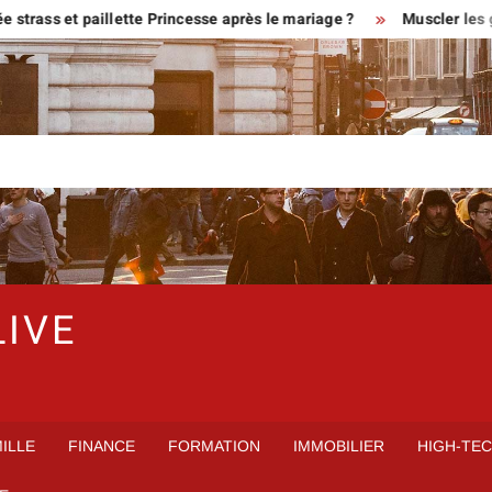
rass et paillette Princesse après le mariage ?
Muscler les gen
LIVE
ILLE
FINANCE
FORMATION
IMMOBILIER
HIGH-TE