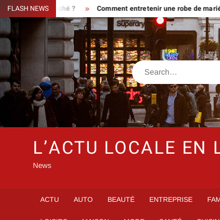
Skip
aire ou piège caché ?
FLASH NEWS
Comment entretenir une robe de mariée st
to
content
Search
L’ACTU LOCALE EN 
News
ACTU
AUTO
BEAUTÉ
ENTREPRISE
FAM