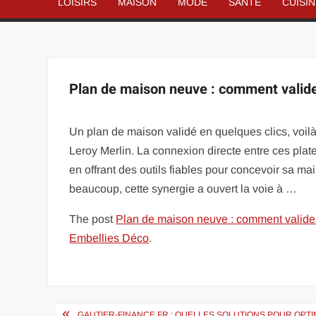
LOISIRS
MAISON
MODE
SANTÉ
CUISI
Plan de maison neuve : comment valider
Un plan de maison validé en quelques clics, voil
Leroy Merlin. La connexion directe entre ces plat
en offrant des outils fiables pour concevoir sa m
beaucoup, cette synergie a ouvert la voie à …
The post
Plan de maison neuve : comment valider 
Embellies Déco
.
Navigation
GAUTIER-FINANCE.FR : QUELLES SOLUTIONS POUR OPTIM