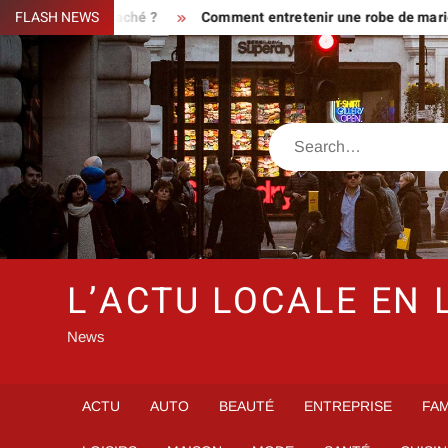
Skip
aire ou piège caché ?
FLASH NEWS
Comment entretenir une robe de mariée st
to
content
Search
L’ACTU LOCALE EN 
News
ACTU
AUTO
BEAUTÉ
ENTREPRISE
FAM