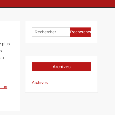
Rechercher :
e plus
es
 du
Archives
Archives
it un