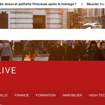
rass et paillette Princesse après le mariage ?
Muscler les ge
LIVE
ILLE
FINANCE
FORMATION
IMMOBILIER
HIGH-TE