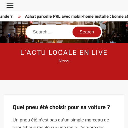
Skip
to
mande ?
Achat parcelle PRL avec mobil-home installé : bonne af
content
Search
L’ACTU LOCALE EN LIVE
News
Quel pneu été choisir pour sa voiture ?
Un pneu été n’est pas qu’un simple morceau de
caoutchouc monté sur une jante. Derrière des