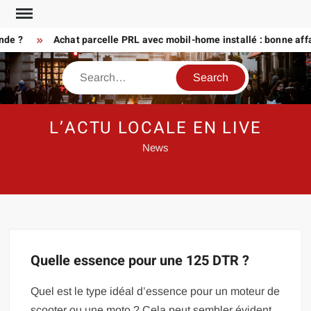
Skip
to
nde ?
Achat parcelle PRL avec mobil-home installé : bonne affa
content
Search
L’ACTU LOCALE EN LIVE
News
Quelle essence pour une 125 DTR ?
Quel est le type idéal d’essence pour un moteur de
scooter ou une moto ? Cela peut sembler évident,