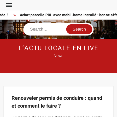
Skip
to
nde ?
Achat parcelle PRL avec mobil-home installé : bonne affa
content
Search
L’ACTU LOCALE EN LIVE
News
Renouveler permis de conduire : quand
et comment le faire ?