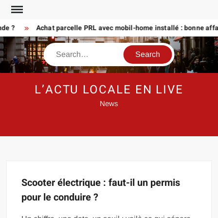
Skip
to
nde ?
Achat parcelle PRL avec mobil-home installé : bonne affa
content
Search
L’ACTU LOCALE EN LIVE
News
Scooter électrique : faut-il un permis
pour le conduire ?