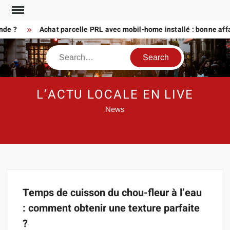
Skip
to
nde ?
Achat parcelle PRL avec mobil-home installé : bonne affa
content
Search
L’ACTU LOCALE EN LIVE
News
Temps de cuisson du chou-fleur à l’eau
: comment obtenir une texture parfaite
?