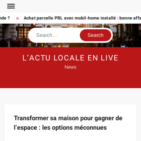
Skip
to
nde ?
Achat parcelle PRL avec mobil-home installé : bonne affa
content
Search
L’ACTU LOCALE EN LIVE
News
Transformer sa maison pour gagner de
l’espace : les options méconnues